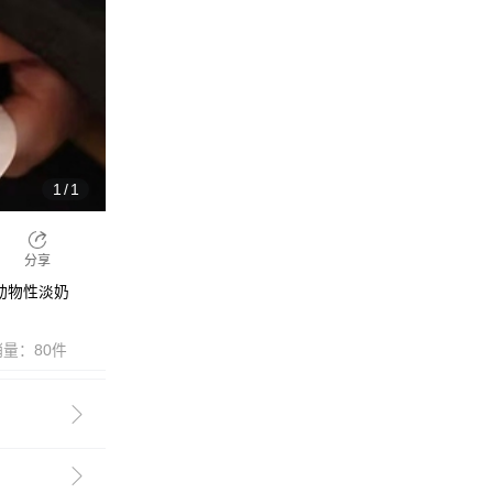
1
/
1
分享
动物性淡奶
销量：80件

