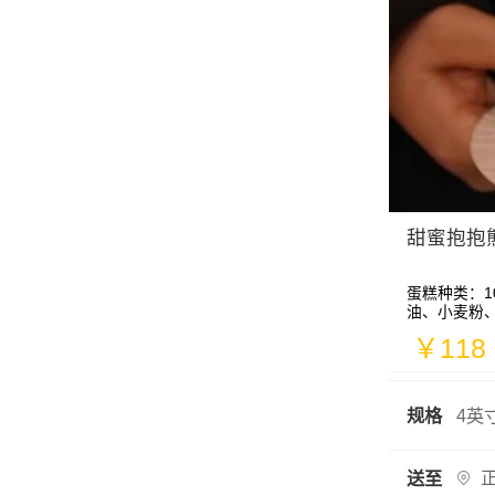
甜蜜抱抱熊
蛋糕种类：1
油、小麦粉
￥118
规格
送至