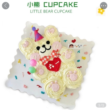
1
/
1