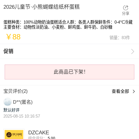
2026儿童节·小熊蝴蝶结纸杯蛋糕
分享
蛋糕种类：100%动物奶油蛋糕适合人群：各类人群保鲜条件：0-4°C冷藏
主要食材：动物性淡奶油、小麦粉、鲜鸡蛋、鲜牛奶、白砂糖
￥88
销量：83件

促销
此商品已下架！
宝贝评价(2)
查看全部

D**(匿名)
默认好评
2025-08-15 10:16:57
DZCAKE
综合评分：
5.00