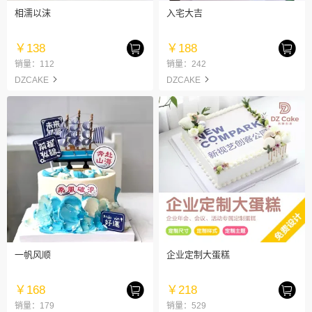
相濡以沫
入宅大吉
￥138
￥188
销量：112
销量：242
DZCAKE
DZCAKE
一帆风顺
企业定制大蛋糕
￥168
￥218
销量：179
销量：529