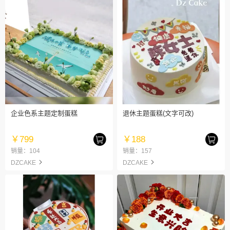
企业色系主题定制蛋糕
退休主题蛋糕(文字可改)
￥799
￥188
销量：104
销量：157
DZCAKE
DZCAKE