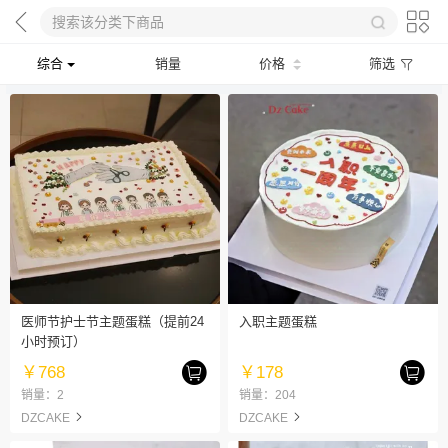
综合
销量
价格
筛选
医师节护士节主题蛋糕（提前24
入职主题蛋糕
小时预订）
￥768
￥178
销量：2
销量：204
DZCAKE
DZCAKE