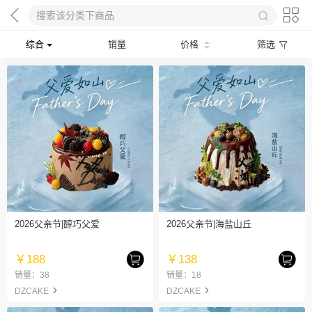
综合
销量
价格
筛选
2026父亲节|醇巧父爱
2026父亲节|海盐山丘
￥188
￥138
销量：38
销量：18
DZCAKE
DZCAKE