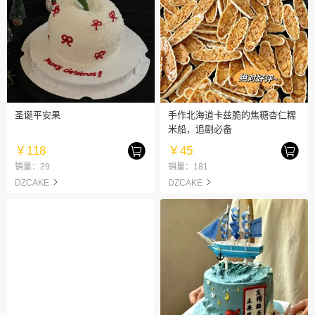
圣诞平安果
手作北海道卡兹脆的焦糖杏仁糯
米船，追剧必备
￥118
￥45
销量：29
销量：181
DZCAKE
DZCAKE