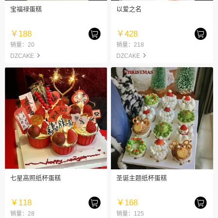
宝福禄蛋糕
以爱之名
￥188
￥428
销量：20
销量：218
DZCAKE
DZCAKE
七星高照纸杯蛋糕
圣诞主题纸杯蛋糕
￥118
￥168
销量：28
销量：125