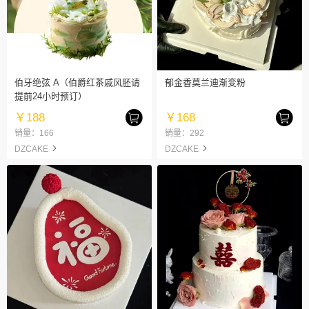
伯牙绝弦 A（伯爵红茶戚风胚请
郁金香莫兰迪渐变粉
提前24小时预订）
￥188
￥168
销量：166
销量：292
DZCAKE
DZCAKE