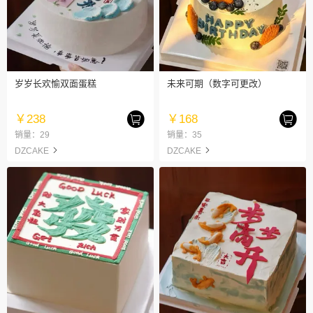
岁岁长欢愉双面蛋糕
未来可期（数字可更改）
￥238
￥168
销量：29
销量：35
DZCAKE
DZCAKE