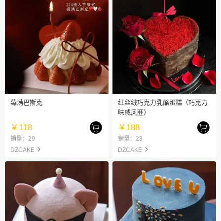
莓满巴斯克
红丝绒巧克力乳酪蛋糕（巧克力
味戚风胚）
￥118
￥188
销量：29
销量：23
DZCAKE
DZCAKE