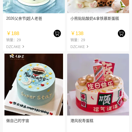
2026父亲节|超人老爸
小熊贴贴酸奶&拿铁慕斯蛋糕
￥188
￥138
销量：29
销量：29
DZCAKE
DZCAKE
做自己的宇宙
港风祝寿蛋糕