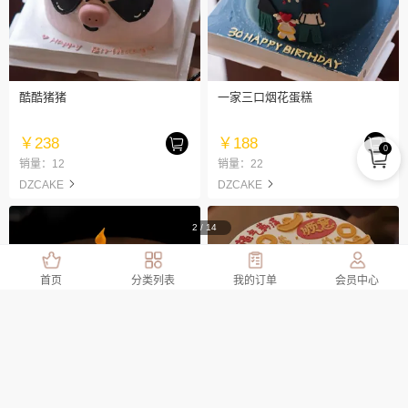
酷酷猪猪
一家三口烟花蛋糕
￥238
￥188
0
销量：12
销量：22
DZCAKE
DZCAKE
2
/
14
首页
分类列表
我的订单
会员中心