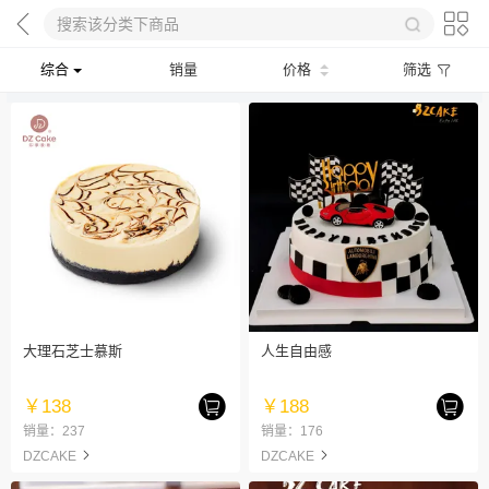
综合
销量
价格
筛选
大理石芝士慕斯
人生自由感
￥138
￥188
销量：237
销量：176
DZCAKE
DZCAKE