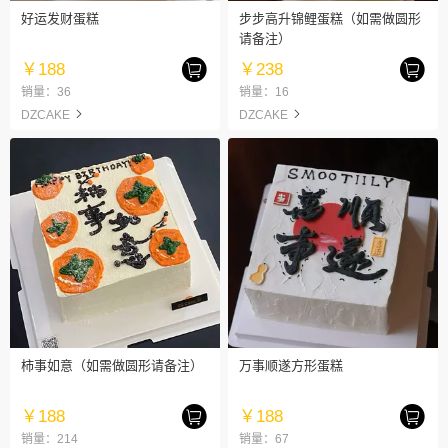
好运发财蛋糕
步步高升锦鲤蛋糕（如需做圆形
请备注）
￥188
￥238
销量：36
销量：16
DZCAKE
DZCAKE
柿事如意（如需做圆形请备注）
万事顺遂方形蛋糕
￥188
￥188
销量：214
销量：67